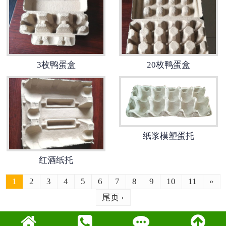
3枚鸭蛋盒
20枚鸭蛋盒
纸浆模塑蛋托
红酒纸托
1
2
3
4
5
6
7
8
9
10
11
»
尾页 ›