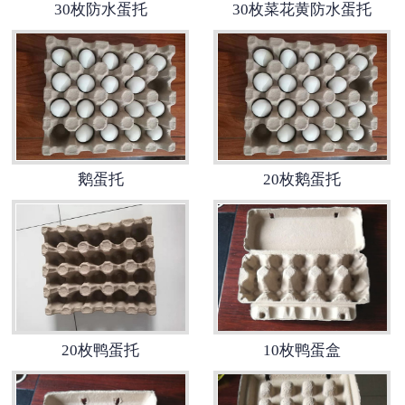
30枚防水蛋托
30枚菜花黄防水蛋托
普通托盘
-
黄托
-
普通黄托
-
普通白托
鹅蛋托
20枚鹅蛋托
-
防水蛋托
-
纸托
-
酒瓶托
20枚鸭蛋托
10枚鸭蛋盒