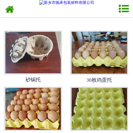
网站首页
异形托盘
-
工业内衬
-
育苗托盘
-
瓶托
砂锅托
30枚鸡蛋托
-
异形蛋托
-
砂锅托
纸托盘
蛋托