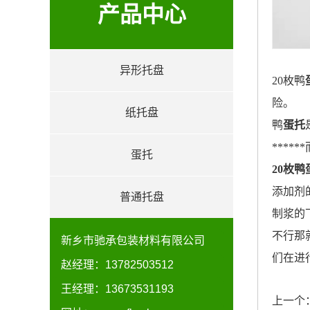
产品中心
异形托盘
20枚鸭
product
险。
纸托盘
鸭
蛋托
***
蛋托
20枚鸭
添加剂
普通托盘
制浆的
不行那
新乡市驰承包装材料有限公司
们在进
赵经理：13782503512
王经理：13673531193
上一个