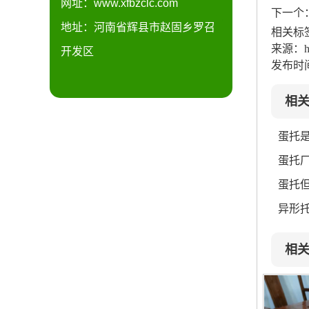
网址：www.xfbzclc.com
下一个
地址：河南省辉县市赵固乡罗召
相关标
来源：http
开发区
发布时间：
相
蛋托
蛋托
蛋托
异形
相