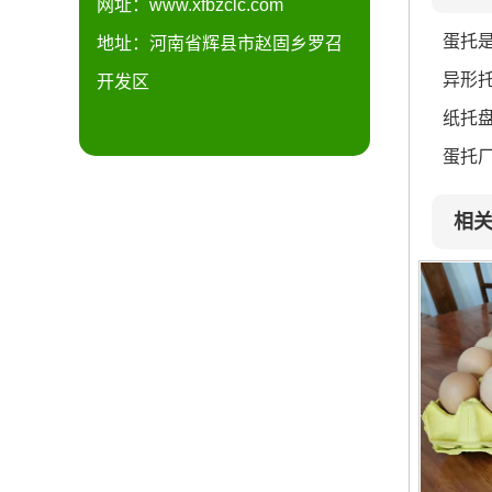
网址：www.xfbzclc.com
蛋托
地址：河南省辉县市赵固乡罗召
异形
开发区
纸托
蛋托
相