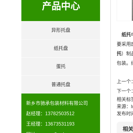
产品中心
异形托盘
纸托
product
要采用
纸托盘
托
）制
包装。
蛋托
上一个
普通托盘
下一个
相关标
新乡市驰承包装材料有限公司
来源：http
赵经理：13782503512
发布时间：
王经理：13673531193
相