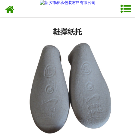
网站首页
异形托盘
鞋撑纸托
-
工业内衬
-
育苗托盘
-
瓶托
-
异形蛋托
-
砂锅托
纸托盘
蛋托