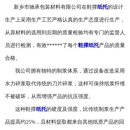
新乡市驰承包装材料有限公司在鞋撑
纸托
的设计
普通托盘
生产上采用生产工艺严格认真的生产态度进行生产，
-
黄托
从原材料的选用到后期的质量检验均有专门的监督人
-
普通黄托
员进行检测，有效******了每个
鞋撑纸托
产品的质量
-
普通白托
合格。
-
防水蛋托
我公司拥有独特的制浆体系，通过设备改造采用
水力碎浆取代传统的刀片碎浆，这样可保持纸浆纤维
-
纸托
不被破坏，从而增强产品的抗压强度。
-
酒瓶托
这种鞋撑
纸托
的硬度及强度，比传统制浆生产产
品提高约25%，且材料提取都来自其他纸质产品的回