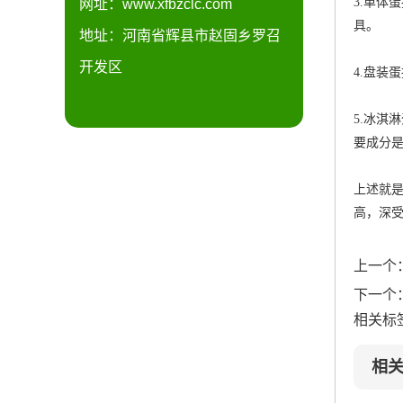
3.单体
网址：www.xfbzclc.com
具。
地址：河南省辉县市赵固乡罗召
开发区
4.盘装
5.冰淇
要成分
上述就
高，深
上一个
下一个
相关标
相