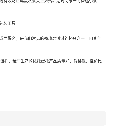
，可有效防止鸡蛋从餐桌上滚落。是时尚家居的备选小餐
蛋包装工具。
制成而得名，是我们常见的盛放冰淇淋的杯具之一。因其主
托蛋托，我厂生产的纸托蛋托产品质量好，价格低，性价比