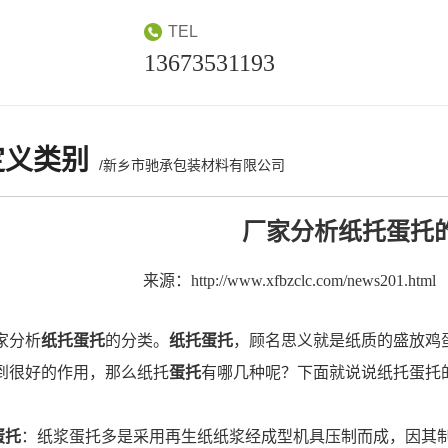
TEL
13673531193
定义类别
/新乡市驰承包装材料有限公司
厂家分析纸托蛋托
来源：http://www.xfbzclc.com/news201.html
分析
纸托
蛋托
的分类。
纸托
蛋托
，顾名思义就是纸质的盛放鸡
到很好的作用，那么纸托
蛋托
有哪几种呢？下面就说说纸托蛋托
蛋托
：纸浆蛋托多是采用再生纸纸浆经成型机具压制而成，因其