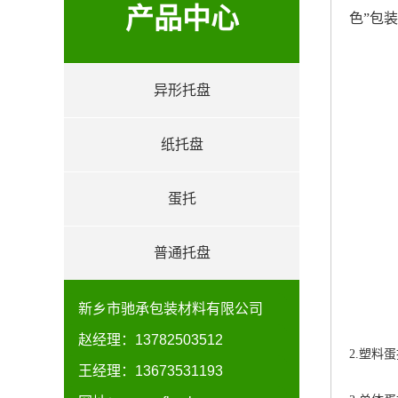
产品中心
色”包
异形托盘
product
纸托盘
蛋托
普通托盘
新乡市驰承包装材料有限公司
赵经理：13782503512
2.塑料
王经理：13673531193