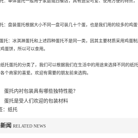
蛋托：单体蛋托一般用于家庭或西餐店，具有造型可爱、使用方便的特点
蛋托：盘装蛋托根据大小不同一盘可装几十个蛋，也是我们用的较多的鸡
淋蛋托：冰淇淋蛋托和上述四种蛋托不是同一类，因其主要材质采用鸡蛋
是鸡蛋饼，所以可以食用。
是纸托蛋托的分类了，我们可以根据我们在生活中的用途来选择不同的纸
受各个商家的喜爱。欢迎有需要的朋友前来选购。
：
蛋托内衬包装具有哪些独特性能？
：
蛋托是受人们欢迎的包装材料
签：纸托
关新闻
RELATED NEWS