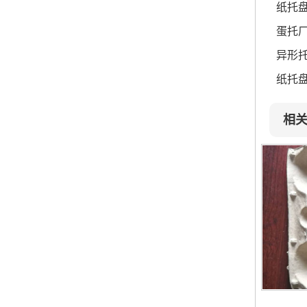
纸托
蛋托
异形
纸托
相