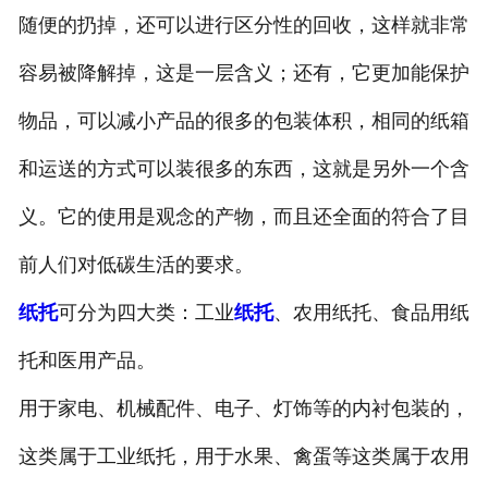
随便的扔掉，还可以进行区分性的回收，这样就非常
普通托盘
容易被降解掉，这是一层含义；还有，它更加能保护
-
黄托
物品，可以减小产品的很多的包装体积，相同的纸箱
-
普通黄托
和运送的方式可以装很多的东西，这就是另外一个含
-
普通白托
义。它的使用是观念的产物，而且还全面的符合了目
-
防水蛋托
前人们对低碳生活的要求。
纸托
可分为四大类：工业
纸托
、农用纸托、食品用纸
-
纸托
托和医用产品。
-
酒瓶托
用于家电、机械配件、电子、灯饰等的内衬包装的，
这类属于工业纸托，用于水果、禽蛋等这类属于农用