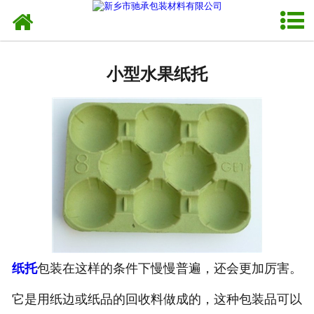
网站首页
异形托盘
小型水果纸托
-
工业内衬
-
育苗托盘
-
瓶托
-
异形蛋托
-
砂锅托
纸托盘
纸托
包装在这样的条件下慢慢普遍，还会更加厉害。
它是用纸边或纸品的回收料做成的，这种包装品可以
蛋托