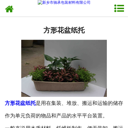
网站首页
异形托盘
方形花盆纸托
-
工业内衬
-
育苗托盘
-
瓶托
-
异形蛋托
-
砂锅托
方形花盆纸托
是用在集装、堆放、搬运和运输的储存
纸托盘
作为单元负荷的物品和产品的水平平台装置。
蛋托