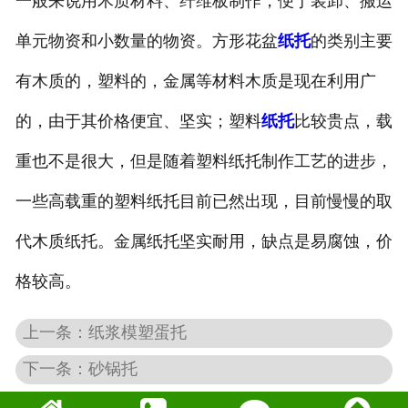
一般来说用木质材料、纤维板制作，便于装卸、搬运
普通托盘
单元物资和小数量的物资。方形花盆
纸托
的类别主要
-
黄托
有木质的，塑料的，金属等材料木质是现在利用广
的，由于其价格便宜、坚实；塑料
纸托
比较贵点，载
-
普通黄托
重也不是很大，但是随着塑料纸托制作工艺的进步，
-
普通白托
一些高载重的塑料纸托目前已然出现，目前慢慢的取
-
防水蛋托
代木质纸托。金属纸托坚实耐用，缺点是易腐蚀，价
-
纸托
格较高。
-
酒瓶托
上一条：纸浆模塑蛋托
下一条：砂锅托